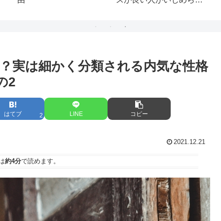
質を見抜く心理学
層心理
？実は細かく分類される内気な性格
の2
はてブ
LINE
コピー
2
2021.12.21
は
約4分
で読めます。