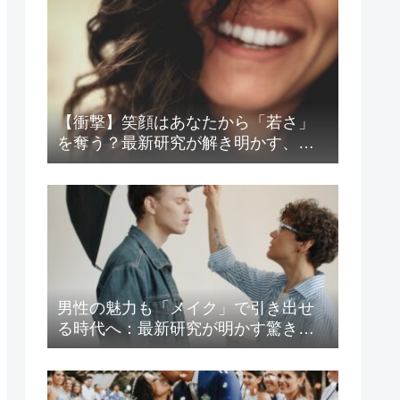
【衝撃】笑顔はあなたから「若さ」
を奪う？最新研究が解き明かす、見
た目年齢と好感度の意外な関係
男性の魅力も「メイク」で引き出せ
る時代へ：最新研究が明かす驚きの
心理効果