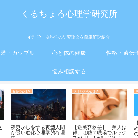
くるちょろ心理学研究所
心理学・脳科学の研究論文を簡単解説紹介
恋愛・カップル
心と体の健康
性格・遺伝
悩み相談する
心理学用語辞典
イメージを変える・印象操作の心理学
】
【服装と性格】腕時計が
「ブランド好き」は自信
、
「性格の履歴書」に？フ
のなさを隠す心の防具？
人
ァッションから相手の本
高級品に依存する人の深