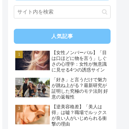
人気記事
【女性ノンバーバル】「目
は口ほどに物を言う」しぐ
さの心理学：女性が無意識
に見せる4つの誘惑サイン
「好き」と言うだけで魅力
が跳ね上がる？最新研究が
証明した究極のモテ法則 好
意の返報性
【逆美容格差】「美人は
得」は嘘？職場でルックス
が良い人がいじめられる衝
撃の理由