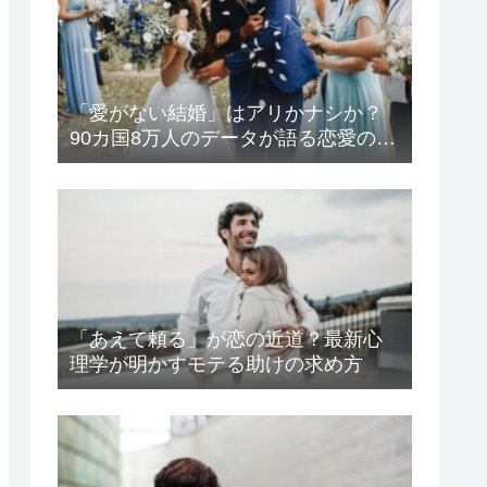
「愛がない結婚」はアリかナシか？
90カ国8万人のデータが語る恋愛の生
存戦略
「あえて頼る」が恋の近道？最新心
理学が明かすモテる助けの求め方