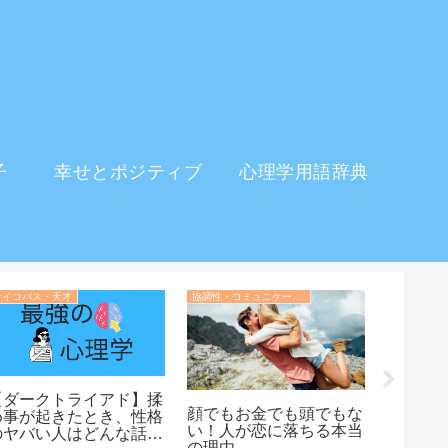
子
幸せとポジティブ
心理学用語辞典
イメージを変える・印象操作の心理学
しぐさの心理学
恋愛心理学
体に触わると好きにな
【女性ノンバーバル】
女子に
る？ボディタッチの心理
「目は口ほどに物を言
すい時
学
う」しぐさの心理学：女
明。そ