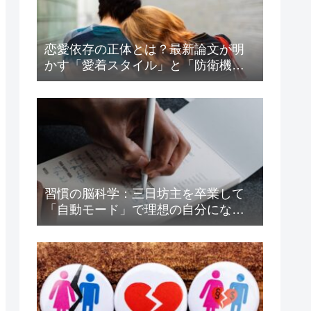
恋愛依存の正体とは？最新論文が明
かす「愛着スタイル」と「防衛機
制」の驚くべき関係
習慣の脳科学：三日坊主を卒業して
「自動モード」で理想の自分になる
方法