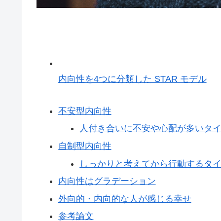
内向性を4つに分類した STAR モデル
不安型内向性
人付き合いに不安や心配が多いタ
自制型内向性
しっかりと考えてから行動するタ
内向性はグラデーション
外向的・内向的な人が感じる幸せ
参考論文