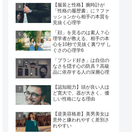
【服装と性格】腕時計が
「性格の履歴書」に？ファ
ッションから相手の本質を
見抜く心理学
「顔」を見るのは素人？心
理学者が教える、相手の本
心を10秒で見抜く裏ワザ し
ぐさの心理学6
「ブランド好き」は自信の
なさを隠す心の防具？高級
品に依存する人の深層心理
【認知能力】頭が良い人ほ
ど寛大で、器が大きく、優
しい性格になる理由
【逆美容格差】美男美女は
意外と嫌われやすく差別さ
れやすい