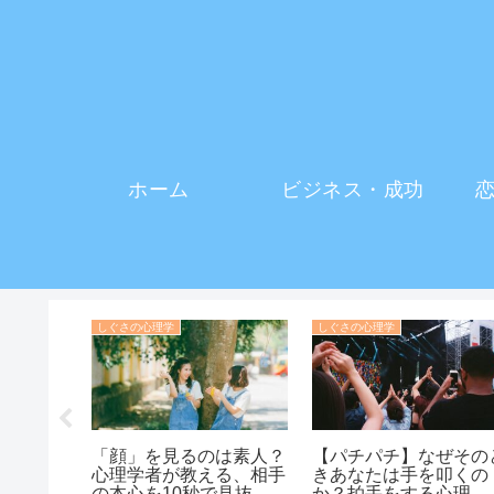
ホーム
ビジネス・成功
勉強・自己成長の心理学
協調性・コミュニケーション・人間関係の心理学
頭でもな
【認知能力】頭が良い人
【外向性と社交性は別
ちる本当
ほど寛大で、器が大き
外向的だけど内気な人
く、優しい性格になる理
内向的だけど社交的な