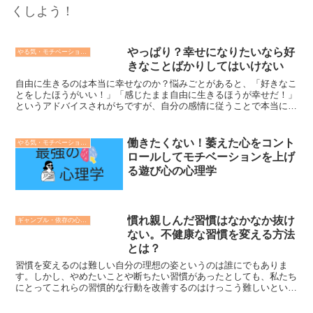
くしよう！
やっぱり？幸せになりたいなら好
やる気・モチベーションの心理学
きなことばかりしてはいけない
自由に生きるのは本当に幸せなのか？悩みごとがあると、「好きなこ
とをしたほうがいい！」「感じたまま自由に生きるほうが幸せだ！」
というアドバイスされがちですが、自分の感情に従うことで本当に幸
せになれるのでしょうか？実は研究はこれを否定しています...
働きたくない！萎えた心をコント
やる気・モチベーションの心理学
ロールしてモチベーションを上げ
る遊び心の心理学
慣れ親しんだ習慣はなかなか抜け
ギャンブル・依存の心理学
ない。不健康な習慣を変える方法
とは？
習慣を変えるのは難しい自分の理想の姿というのは誰にでもありま
す。しかし、やめたいことや断ちたい習慣があったとしても、私たち
にとってこれらの習慣的な行動を改善するのはけっこう難しいという
ことが数々の心理学の研究結果からわかっています。あるいは...