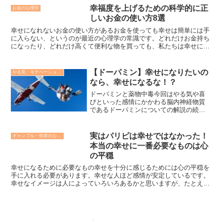
幸福度を上げるための科学的に正
お金の心理学
しいお金の使い方8選
幸せになれないお金の使い方があるお金を使っても幸せは簡単には手
に入らない、というのが最近の心理学の常識です。どれだけお金持ち
になったり、どれだけ高くて便利な物を買っても、私たちは幸せには
なれないのです。では、お金をどう使えば幸せ度を上げるこ...
【ドーパミン】幸せになりたいの
やる気・モチベーションの心理学
なら、幸せになるな！？
ドーパミンと薬物中毒今回はやる気や喜
びといった感情にかかわる脳内神経物質
であるドーパミンについての解説の続き
です。脳の快楽システムを乗っ取るほど
の強力な消費報酬である薬物となると、
ドーパミンについての話はより悪質なも
実はパリピは幸せではなかった！
ギャンブル・依存の心理学
のとなります。
本当の幸せに一番必要なものは心
の平穏
幸せになるために必要なもの幸せを十分に感じるためには心の平穏を
手に入れる必要があります。幸せな人ほど感情が安定しているです。
幸せなイメージは人によっていろいろあるかと思いますが、たとえば
親しい人たちと大きな声でたくさん笑ってたくさん騒いでふ...