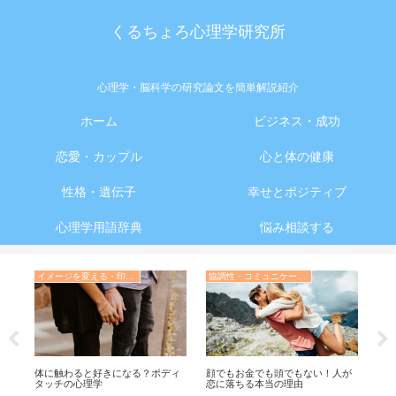
くるちょろ心理学研究所
心理学・脳科学の研究論文を簡単解説紹介
ホーム
ビジネス・成功
恋愛・カップル
心と体の健康
性格・遺伝子
幸せとポジティブ
心理学用語辞典
悩み相談する
イメージを変える・印象操作の心理学
協調性・コミュニケーション・人間関係の心理学
勉
起
ん
体に触わると好きになる？ボディ
顔でもお金でも頭でもない！人が
【
タッチの心理学
恋に落ちる本当の理由
で
る