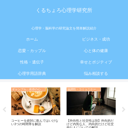
くるちょろ心理学研究所
心理学・脳科学の研究論文を簡単解説紹介
ホーム
ビジネス・成功
恋愛・カップル
心と体の健康
性格・遺伝子
幸せとポジティブ
心理学用語辞典
悩み相談する
ギャンブル・依存の心理学
協調性・コミュニケーション・人間関係の心理学
し
を
コーヒーを絶対に飲んではいけな
【外向性と社交性は別】外向的だ
「
る
い3つの時間帯を解説
けど内気な人、内向的だけど社交
が教
的な人についての解説
抜く