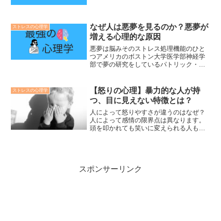
なぜ人は悪夢を見るのか？悪夢が
ストレスの心理学
増える心理的な原因
悪夢は脳みそのストレス処理機能のひと
つアメリカのボストン大学医学部神経学
部で夢の研究をしているパトリック・マ
クナマラ准教授によると、夢にはストレ
スや強い感情を処理する効果があること
がわかっています。私たちは激しい感
【怒りの心理】暴力的な人が持
ストレスの心理学
情、特に否定的な感情を感じ...
つ、目に見えない特徴とは？
人によって怒りやすさが違うのはなぜ？
人によって感情の限界点は異なります。
頭を叩かれても笑いに変えられる人もい
れば、目が合っただけで怒り出す人もい
ます。この個人差はどこからくるのでし
ょうか。このことを調べた心理学の研究
があります。
スポンサーリンク