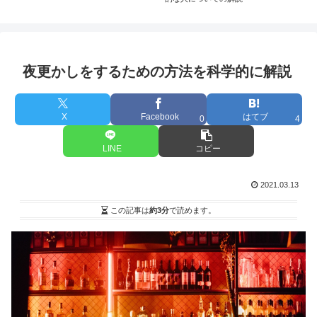
夜更かしをするための方法を科学的に解説
X
Facebook
はてブ
0
4
LINE
コピー
2021.03.13
この記事は
約3分
で読めます。