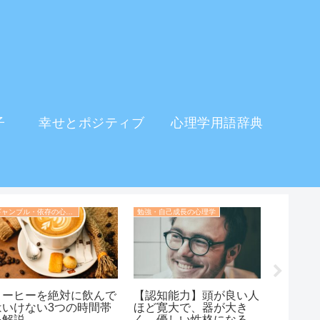
子
幸せとポジティブ
心理学用語辞典
ギャンブル・依存の心理学
勉強・自己成長の心理学
しぐさの心
コーヒーを絶対に飲んで
【認知能力】頭が良い人
「顔」
はいけない3つの時間帯
ほど寛大で、器が大き
心理学
を解説
く、優しい性格になる理
の本心を