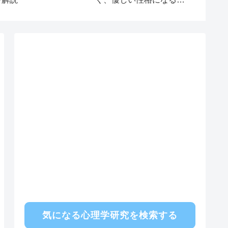
由
裏ワザ 
気になる心理学研究を検索する