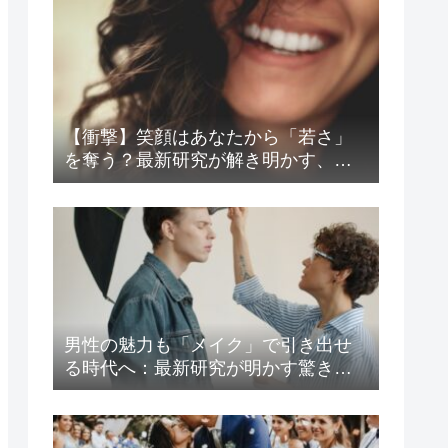
【衝撃】笑顔はあなたから「若さ」
を奪う？最新研究が解き明かす、見
た目年齢と好感度の意外な関係
男性の魅力も「メイク」で引き出せ
る時代へ：最新研究が明かす驚きの
心理効果