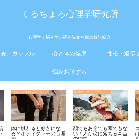
くるちょろ心理学研究所
心理学・脳科学の研究論文を簡単解説紹介
恋愛・カップル
心と体の健康
性格・遺伝
悩み相談する
イメージを変える・印象操作の心理学
協調性・コミュニケーション・人間関係の心理学
信
体に触わると好きにな
顔でもお金でも頭でもな
？
る？ボディタッチの心理
い！人が恋に落ちる本当
深
学
の理由