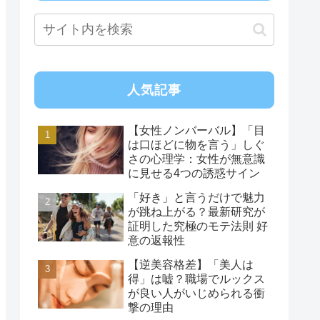
人気記事
【女性ノンバーバル】「目
は口ほどに物を言う」しぐ
さの心理学：女性が無意識
に見せる4つの誘惑サイン
「好き」と言うだけで魅力
が跳ね上がる？最新研究が
証明した究極のモテ法則 好
意の返報性
【逆美容格差】「美人は
得」は嘘？職場でルックス
が良い人がいじめられる衝
撃の理由