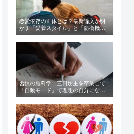
恋愛依存の正体とは？最新論文が明
かす「愛着スタイル」と「防衛機
制」の驚くべき関係
習慣の脳科学：三日坊主を卒業して
「自動モード」で理想の自分になる
方法