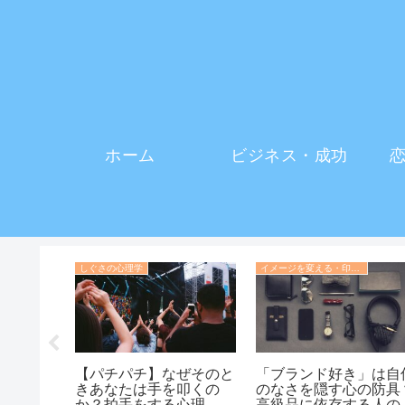
ホーム
ビジネス・成功
しぐさの心理学
イメージを変える・印象操作の心理学
「美人は
【パチパチ】なぜそのと
「ブランド好き」は自
でルック
きあなたは手を叩くの
のなさを隠す心の防具
じめられ
か？拍手をする心理
高級品に依存する人の