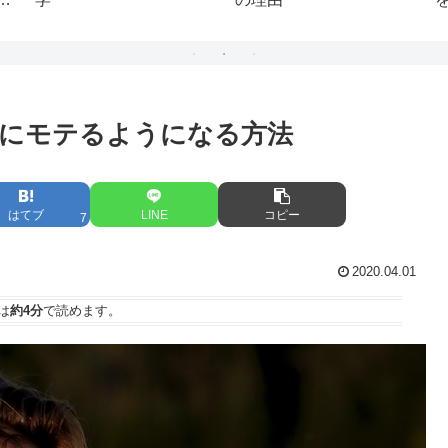
にモテるようになる方法
はてブ
LINE
コピー
7
2020.04.01
は
約4分
で読めます。