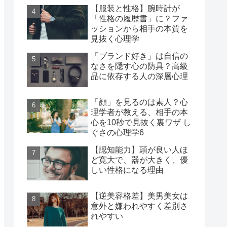
【服装と性格】腕時計が
「性格の履歴書」に？ファ
ッションから相手の本質を
見抜く心理学
「ブランド好き」は自信の
なさを隠す心の防具？高級
品に依存する人の深層心理
「顔」を見るのは素人？心
理学者が教える、相手の本
心を10秒で見抜く裏ワザ し
ぐさの心理学6
【認知能力】頭が良い人ほ
ど寛大で、器が大きく、優
しい性格になる理由
【逆美容格差】美男美女は
意外と嫌われやすく差別さ
れやすい