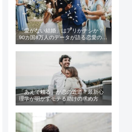
「愛がない結婚」はアリかナシか？
90カ国8万人のデータが語る恋愛の生
存戦略
「あえて頼る」が恋の近道？最新心
理学が明かすモテる助けの求め方