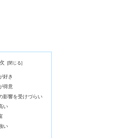
次
が好き
が得意
の影響を受けづらい
高い
富
強い