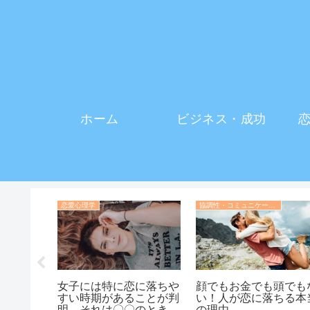
ホーム
ビジネス・成功
恋愛心理学
協調性・コミュニケーション・人間関係の心理学
は素人？
女子には特に恋に落ちや
顔でもお金でも頭でも
る、相手
すい時期があることが判
い！人が恋に落ちる本
で見抜く
明。それは〇〇のとき
の理由