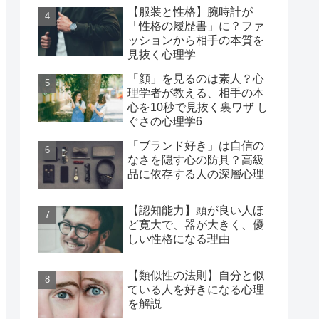
【服装と性格】腕時計が
「性格の履歴書」に？ファ
ッションから相手の本質を
見抜く心理学
「顔」を見るのは素人？心
理学者が教える、相手の本
心を10秒で見抜く裏ワザ し
ぐさの心理学6
「ブランド好き」は自信の
なさを隠す心の防具？高級
品に依存する人の深層心理
【認知能力】頭が良い人ほ
ど寛大で、器が大きく、優
しい性格になる理由
【類似性の法則】自分と似
ている人を好きになる心理
を解説