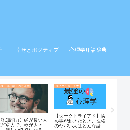
子
幸せとポジティブ
心理学用語辞典
勉強・自己成長の心理学
サイコパス・天才
【ダークトライアド】揉
【認知能力】頭が良い人
コーヒ
め事が起きたとき、性格
ほど寛大で、器が大き
はいけ
のヤバい人はどんな話し
く、優しい性格になる理
を解説