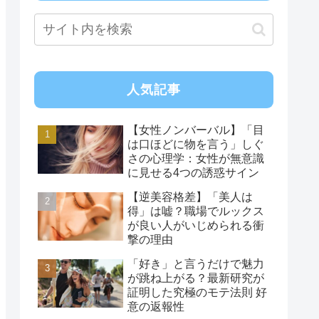
人気記事
【女性ノンバーバル】「目
は口ほどに物を言う」しぐ
さの心理学：女性が無意識
に見せる4つの誘惑サイン
【逆美容格差】「美人は
得」は嘘？職場でルックス
が良い人がいじめられる衝
撃の理由
「好き」と言うだけで魅力
が跳ね上がる？最新研究が
証明した究極のモテ法則 好
意の返報性