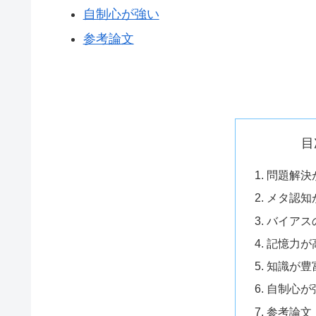
自制心が強い
参考論文
目
問題解決
メタ認知
バイアス
記憶力が
知識が豊
自制心が
参考論文