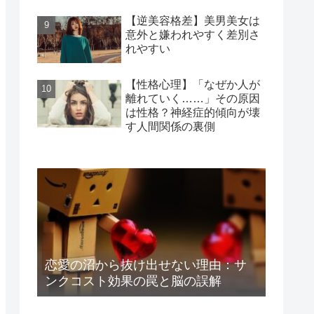
【逆美容格差】美男美女は
意外と嫌われやすく差別さ
れやすい
【性格心理】「なぜか人が
離れていく……」その原因
は性格？神経症的傾向が壊
す人間関係の裏側
恋愛の沼から抜け出せない理由：サ
ンクコスト効果の罠と脳の誤解