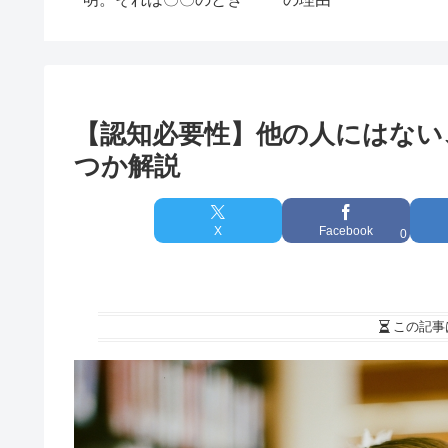
心理学6
【認知必要性】他の人にはない
つか解説
X
Facebook
0
この記事