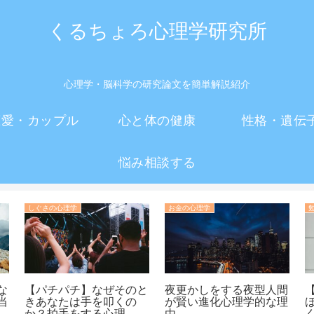
くるちょろ心理学研究所
心理学・脳科学の研究論文を簡単解説紹介
恋愛・カップル
心と体の健康
性格・遺伝
悩み相談する
しぐさの心理学
お金の心理学
な
【パチパチ】なぜそのと
夜更かしをする夜型人間
当
きあなたは手を叩くの
が賢い進化心理学的な理
か？拍手をする心理
由