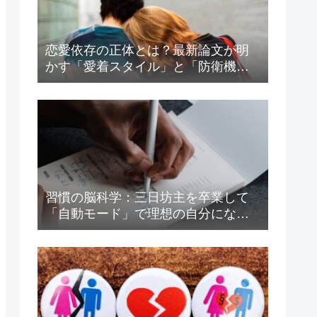
恋愛依存の正体とは？最新論文が明
かす「愛着スタイル」と「防衛機
制」の驚くべき関係
習慣の脳科学：三日坊主を卒業して
「自動モード」で理想の自分になる
方法