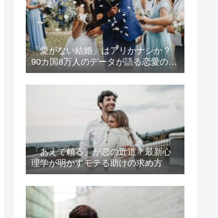
「愛がない結婚」はアリかナシか？
90カ国8万人のデータが語る恋愛の生
存戦略
「あえて頼る」が恋の近道？最新心
理学が明かすモテる助けの求め方