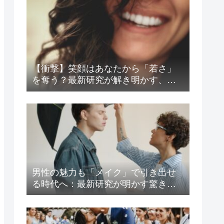
【衝撃】笑顔はあなたから「若さ」
を奪う？最新研究が解き明かす、見
た目年齢と好感度の意外な関係
男性の魅力も「メイク」で引き出せ
る時代へ：最新研究が明かす驚きの
心理効果