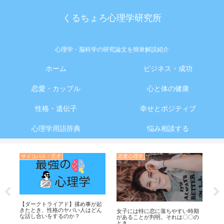
くるちょろ心理学研究所
心理学・脳科学の研究論文を簡単解説紹介
ホーム
ビジネス・成功
恋愛・カップル
心と体の健康
性格・遺伝子
幸せとポジティブ
心理学用語辞典
悩み相談する
サイコパス・天才
恋愛心理学
勉
【ダークトライアド】揉め事が起
きたとき、性格のヤバい人はどん
る
女子には特に恋に落ちやすい時期
【
な話し合いをするのか？
があることが判明。それは〇〇の
で
とき
る