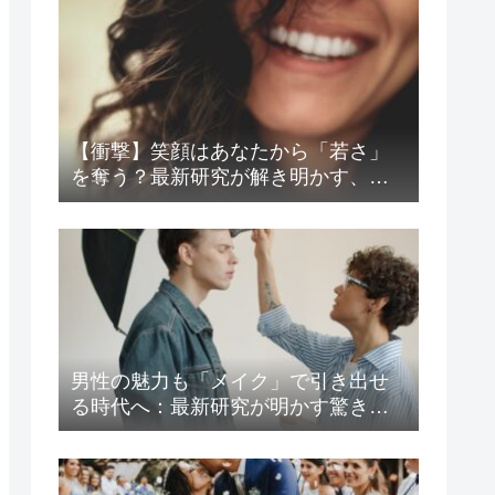
【衝撃】笑顔はあなたから「若さ」
を奪う？最新研究が解き明かす、見
た目年齢と好感度の意外な関係
男性の魅力も「メイク」で引き出せ
る時代へ：最新研究が明かす驚きの
心理効果