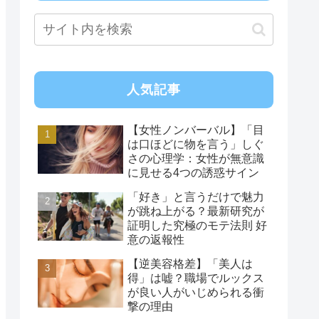
人気記事
【女性ノンバーバル】「目
は口ほどに物を言う」しぐ
さの心理学：女性が無意識
に見せる4つの誘惑サイン
「好き」と言うだけで魅力
が跳ね上がる？最新研究が
証明した究極のモテ法則 好
意の返報性
【逆美容格差】「美人は
得」は嘘？職場でルックス
が良い人がいじめられる衝
撃の理由