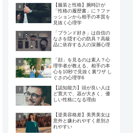
【服装と性格】腕時計が
「性格の履歴書」に？ファ
ッションから相手の本質を
見抜く心理学
「ブランド好き」は自信の
なさを隠す心の防具？高級
品に依存する人の深層心理
「顔」を見るのは素人？心
理学者が教える、相手の本
心を10秒で見抜く裏ワザ し
ぐさの心理学6
【認知能力】頭が良い人ほ
ど寛大で、器が大きく、優
しい性格になる理由
【逆美容格差】美男美女は
意外と嫌われやすく差別さ
れやすい