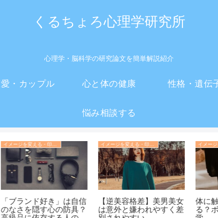
くるちょろ心理学研究所
心理学・脳科学の研究論文を簡単解説紹介
恋愛・カップル
心と体の健康
性格・遺伝
悩み相談する
イメージを変える・印象操作の心理学
イメージを変える・印象操作の心理学
信
【逆美容格差】美男美女
体に触わると好きにな
？
は意外と嫌われやすく差
る？ボディタッチの心理
深
別されやすい
学