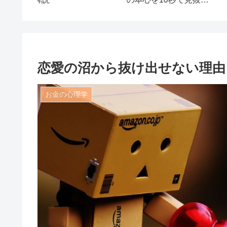
裏ワザ しぐさの心理学6
層心理
恋愛の沼から抜け出せない理由
お金の心理学