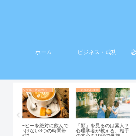
ホーム
ビジネス・成功
しぐさの心理学
イメージを変える・印象操作の心理学
に飲んで
「顔」を見るのは素人？
「ブランド好き」は自
の時間帯
心理学者が教える、相手
のなさを隠す心の防具
の本心を10秒で見抜く
高級品に依存する人の