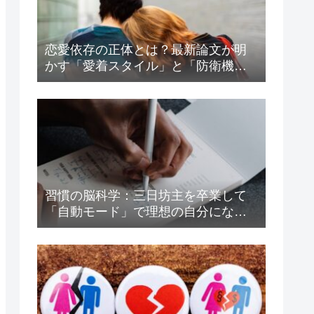
恋愛依存の正体とは？最新論文が明
かす「愛着スタイル」と「防衛機
制」の驚くべき関係
習慣の脳科学：三日坊主を卒業して
「自動モード」で理想の自分になる
方法