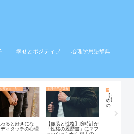
子
幸せとポジティブ
心理学用語辞典
心理学用語辞典
会話術・話
サイコパス・天才
【ダークトライアド】揉
め事が起きたとき、性格
のヤバい人はどんな話し
合いをするのか？
【服装と性格】腕時計が
「好き
「性格の履歴書」に？フ
力が跳
ァッションから相手の本
究が証