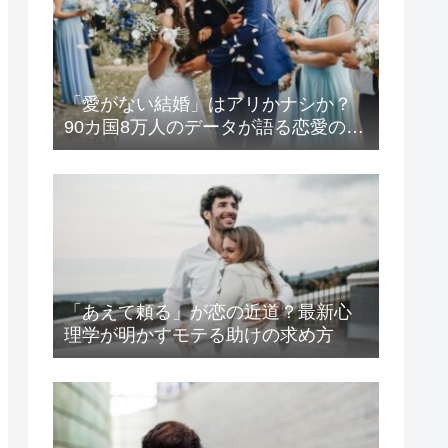
「愛がない結婚」はアリかナシか？
90カ国8万人のデータが語る恋愛の生
存戦略
「あえて頼る」が恋の近道？最新心
理学が明かすモテる助けの求め方