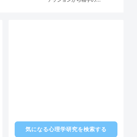
質を見抜く心理学
法則 好
気になる心理学研究を検索する