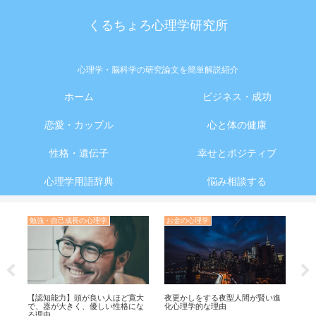
くるちょろ心理学研究所
心理学・脳科学の研究論文を簡単解説紹介
ホーム
ビジネス・成功
恋愛・カップル
心と体の健康
性格・遺伝子
幸せとポジティブ
心理学用語辞典
悩み相談する
勉強・自己成長の心理学
お金の心理学
ビ
起
ん
【認知能力】頭が良い人ほど寛大
夜更かしをする夜型人間が賢い進
自
で、器が大きく、優しい性格にな
化心理学的な理由
果
る理由