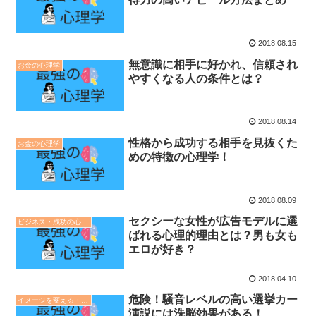
2018.08.15
無意識に相手に好かれ、信頼され
お金の心理学
やすくなる人の条件とは？
2018.08.14
性格から成功する相手を見抜くた
お金の心理学
めの特徴の心理学！
2018.08.09
セクシーな女性が広告モデルに選
ビジネス・成功の心理学
ばれる心理的理由とは？男も女も
エロが好き？
2018.04.10
危険！騒音レベルの高い選挙カー
イメージを変える・印象操作の心理学
演説には洗脳効果がある！