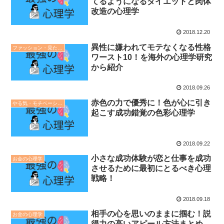
てるようになるダイエットと肉体
改造の心理学
2018.12.20
異性に嫌われてモテなくなる性格
ファッション・見た目の心理学
ワースト10！を海外の心理学研究
から紹介
2018.09.26
赤色の力で優秀に！色が心に引き
やる気・モチベーションの心理学
起こす成功錯覚の色彩心理学
2018.09.22
小さな成功体験が恋と仕事を成功
お金の心理学
させるために最初にとるべき心理
戦略！
2018.09.18
相手の心を思いのままに掴む！説
お金の心理学
得力の高いアピール方法まとめ