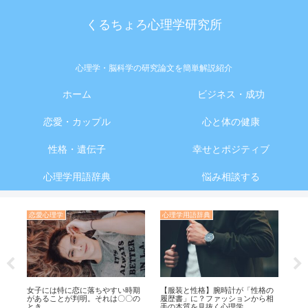
くるちょろ心理学研究所
心理学・脳科学の研究論文を簡単解説紹介
ホーム
ビジネス・成功
恋愛・カップル
心と体の健康
性格・遺伝子
幸せとポジティブ
心理学用語辞典
悩み相談する
恋愛心理学
心理学用語辞典
ス
を
女子には特に恋に落ちやすい時期
【服装と性格】腕時計が「性格の
【
る
があることが判明。それは〇〇の
履歴書」に？ファッションから相
嘘
とき
手の本質を見抜く心理学
じ