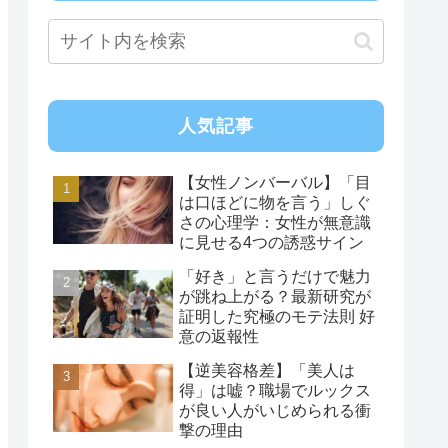
人気記事
【女性ノンバーバル】「目
は口ほどに物を言う」しぐ
さの心理学：女性が無意識
に見せる4つの誘惑サイン
「好き」と言うだけで魅力
が跳ね上がる？最新研究が
証明した究極のモテ法則 好
意の返報性
【逆美容格差】「美人は
得」は嘘？職場でルックス
が良い人がいじめられる衝
撃の理由