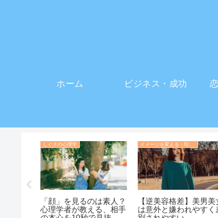
ホーム
ビジネス・成功
しぐさの心理学
イメージを変える・印象操作の心理学
腕時計が
「顔」を見るのは素人？
【逆美容格差】美男美
」に？フ
心理学者が教える、相手
は意外と嫌われやすく
相手の本
の本心を10秒で見抜く
別されやすい