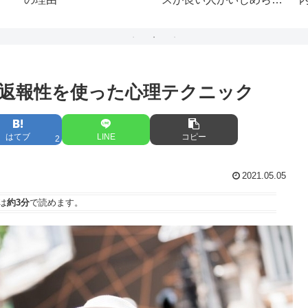
る衝撃の理由
返報性を使った心理テクニック
はてブ
LINE
コピー
2
2021.05.05
は
約3分
で読めます。