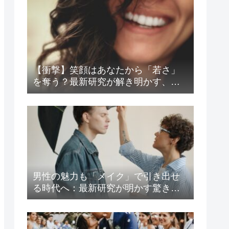
【衝撃】笑顔はあなたから「若さ」
を奪う？最新研究が解き明かす、見
た目年齢と好感度の意外な関係
男性の魅力も「メイク」で引き出せ
る時代へ：最新研究が明かす驚きの
心理効果