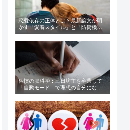
恋愛依存の正体とは？最新論文が明
かす「愛着スタイル」と「防衛機
制」の驚くべき関係
習慣の脳科学：三日坊主を卒業して
「自動モード」で理想の自分になる
方法