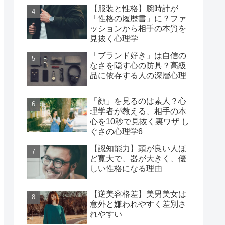
【服装と性格】腕時計が
「性格の履歴書」に？ファ
ッションから相手の本質を
見抜く心理学
「ブランド好き」は自信の
なさを隠す心の防具？高級
品に依存する人の深層心理
「顔」を見るのは素人？心
理学者が教える、相手の本
心を10秒で見抜く裏ワザ し
ぐさの心理学6
【認知能力】頭が良い人ほ
ど寛大で、器が大きく、優
しい性格になる理由
【逆美容格差】美男美女は
意外と嫌われやすく差別さ
れやすい