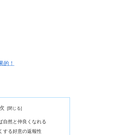
果的！
次
ば自然と仲良くなれる
くする好意の返報性