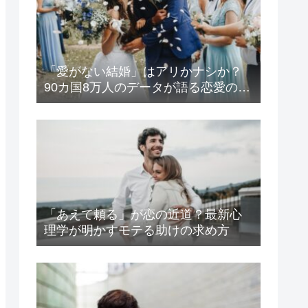
「愛がない結婚」はアリかナシか？
90カ国8万人のデータが語る恋愛の生
存戦略
「あえて頼る」が恋の近道？最新心
理学が明かすモテる助けの求め方