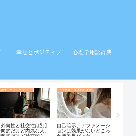
子
幸せとポジティブ
心理学用語辞典
協調性・コミュニケーション・人間関係の心理学
ビジネス・成功の心理学
恋愛心理学
【外向性と社交性は別】
自己暗示、アファメーシ
女子に
外向的だけど内気な人、
ョンは効果がないどころ
すい時
内向的だけど社交的な人
か逆効果だった
明。そ