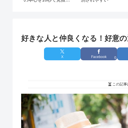
学
裏ワザ しぐさの心理学6
好きな人と仲良くなる！好意の
X
Facebook
0
この記事