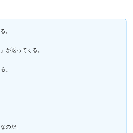
くる。
う」が返ってくる。
くる。
。
。
鏡なのだ。