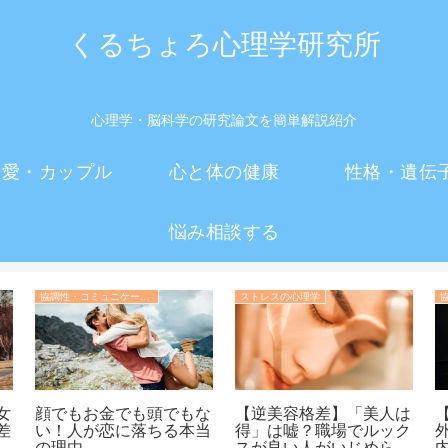
くるちょろ心理学研究所
心理学・脳科学の研究論文を簡単解説紹介
恋愛・カップル
心と体の健康
性格・遺伝
悩み相談する
協調性・コミュニケーション・人間関係の心理学
ストレスの心理学
女
顔でもお金でも頭でもな
【逆美容格差】「美人は
差
い！人が恋に落ちる本当
得」は嘘？職場でルック
の理由
スが良い人がいじめられ