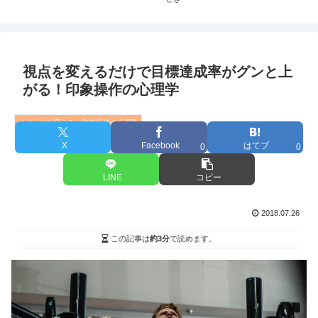
視点を変えるだけで目標達成率がグンと上
がる！印象操作の心理学
イメージを変える・印象操作の心理学
X
Facebook
はてブ
0
0
LINE
コピー
2018.07.26
この記事は
約3分
で読めます。