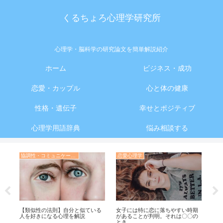
くるちょろ心理学研究所
心理学・脳科学の研究論文を簡単解説紹介
ホーム
ビジネス・成功
恋愛・カップル
心と体の健康
性格・遺伝子
幸せとポジティブ
心理学用語辞典
悩み相談する
協調性・コミュニケーション・人間関係の心理学
恋愛心理学
心
だ
【類似性の法則】自分と似ている
女子には特に恋に落ちやすい時期
【
交
人を好きになる心理を解説
があることが判明。それは〇〇の
履
とき
手