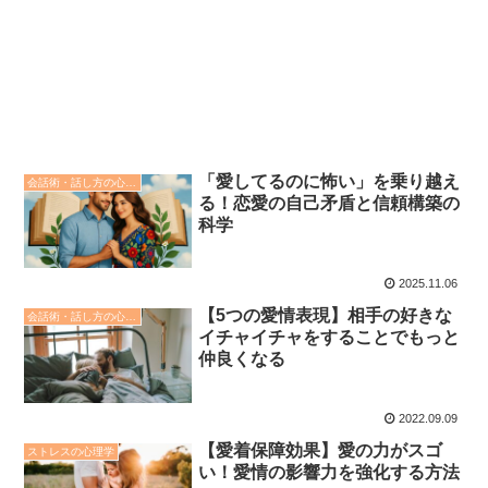
「愛してるのに怖い」を乗り越え
会話術・話し方の心理学
る！恋愛の自己矛盾と信頼構築の
科学
2025.11.06
【5つの愛情表現】相手の好きな
会話術・話し方の心理学
イチャイチャをすることでもっと
仲良くなる
2022.09.09
【愛着保障効果】愛の力がスゴ
ストレスの心理学
い！愛情の影響力を強化する方法