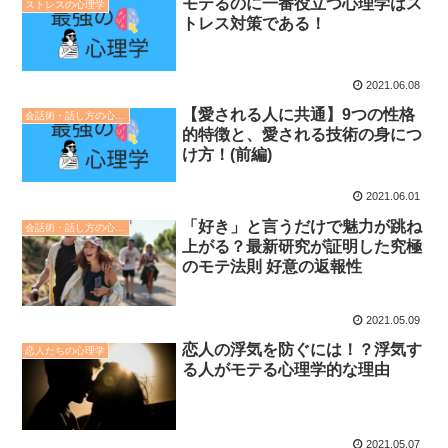
モテるのに一番役立つ心理学はス
ストレスの心理学
トレス対策である！
2021.06.08
【愛される人に共通】9つの性格
会話術・話し方の心理学
的特徴と、愛される技術の身につ
け方！(前編)
2021.06.01
「好き」と言うだけで魅力が跳ね
会話術・話し方の心理学
上がる？最新研究が証明した究極
のモテ法則 好意の返報性
2021.05.09
恋人の浮気を防ぐには！？浮気す
恋人たちの心理学
る人がモテる心理学的な理由
2021.05.07