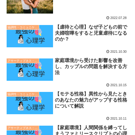
2022.07.28
【虐待と心理】なぜ子どもの前で
協調性・コミュニケーション・人間関係の心理学
夫婦喧嘩をすると児童虐待になる
のか？
2021.10.30
家庭環境から受けた影響を改善
アサーティブネス・自己表現
し、カップルの問題を解決する方
法
2021.10.15
【モテる性格】異性から見たとき
協調性・コミュニケーション・人間関係の心理学
のあなたの魅力がアップする性格
について解説
2021.10.11
【家庭環境】人間関係を縛ってし
アサーティブネス・自己表現
まうファミリースクリプトの心理