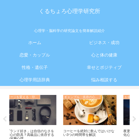
くるちょろ心理学研究所
心理学・脳科学の研究論文を簡単解説紹介
ホーム
ビジネス・成功
恋愛・カップル
心と体の健康
性格・遺伝子
幸せとポジティブ
心理学用語辞典
悩み相談する
ギャンブル・依存の心理学
お金の心理学
を
コーヒーを絶対に飲んではいけな
夜更かしをする夜型人間が賢い進
体
る
い3つの時間帯を解説
化心理学的な理由
タ