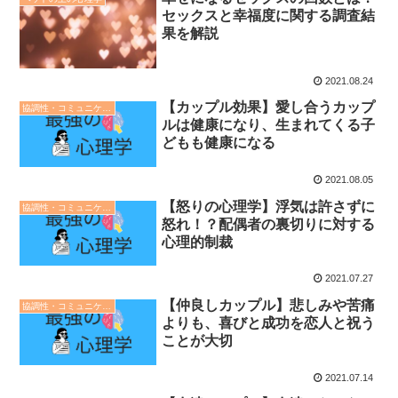
セックスと幸福度に関する調査結
果を解説
2021.08.24
【カップル効果】愛し合うカップ
協調性・コミュニケーション・人間関係の心理学
ルは健康になり、生まれてくる子
どもも健康になる
2021.08.05
【怒りの心理学】浮気は許さずに
協調性・コミュニケーション・人間関係の心理学
怒れ！？配偶者の裏切りに対する
心理的制裁
2021.07.27
【仲良しカップル】悲しみや苦痛
協調性・コミュニケーション・人間関係の心理学
よりも、喜びと成功を恋人と祝う
ことが大切
2021.07.14