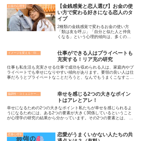
【金銭感覚と恋人選び】お金の使
お金の心理学
い方で変わる好きになる恋人のタ
イプ
2種類の金銭感覚で変わるお金の使い方
「類は友を呼ぶ」「自分と似た人と仲良
くなる」という心理的傾向は、多くの研
究で明らかにされていますが、お金の消
費に関しては、性格が正反対のもの同士
のほうがお互いに引き寄せられることが
仕事ができる人はプライベートも
イメージを変える・印象操作の心理学
多いとわかっています。お...
充実する！リア充の研究
仕事も私生活も充実させる仕事で成功を収められる人は、家庭内やプ
ライベートでも幸せになりやすい傾向があります。要領の良い人は仕
事だろうとプライベートなことだろうと、なんでもうまくこなすこと
ができるのです。
幸せを感じる2つの大きなポイン
協調性・コミュニケーション・人間関係の心理学
トはアレとアレ！
幸せになるための2つの大きなポイント私たちが幸せを感じられるよ
うになるためには、ある2つの要素が大きく関係しているということ
が心理学の研究の結果から分かっています。その2つの要素とは、 人
間関係と人生の目標です。人生の目標というと大袈裟に聞...
恋愛がうまくいかない人たちの共
恋愛心理学
通点とは？（有料）