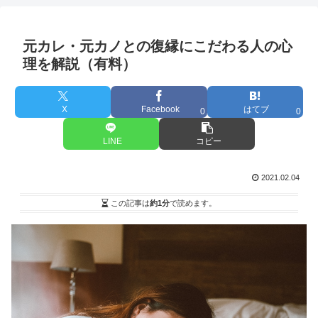
元カレ・元カノとの復縁にこだわる人の心
理を解説（有料）
X
Facebook
はてブ
0
0
LINE
コピー
2021.02.04
この記事は
約1分
で読めます。