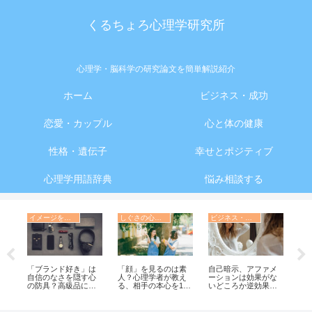
くるちょろ心理学研究所
心理学・脳科学の研究論文を簡単解説紹介
ホーム
ビジネス・成功
恋愛・カップル
心と体の健康
性格・遺伝子
幸せとポジティブ
心理学用語辞典
悩み相談する
イメージを変える・印象操作の心理学
しぐさの心理学
ビジネス・成功の心理学
美
「ブランド好き」は
「顔」を見るのは素
自己暗示、アファメ
【
場
自信のなさを隠す心
人？心理学者が教え
ーションは効果がな
ル
人
の防具？高級品に依
る、相手の本心を10
いどころか逆効果だ
物
撃
存する人の深層心理
秒で見抜く裏ワザ し
った
心
ぐさの心理学6
識
サ