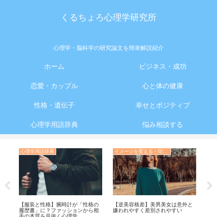
くるちょろ心理学研究所
心理学・脳科学の研究論文を簡単解説紹介
ホーム
ビジネス・成功
恋愛・カップル
心と体の健康
性格・遺伝子
幸せとポジティブ
心理学用語辞典
悩み相談する
心理学用語辞典
イメージを変える・印象操作の心理学
【服装と性格】腕時計が「性格の
【逆美容格差】美男美女は意外と
コ
い
履歴書」に？ファッションから相
嫌われやすく差別されやすい
い3
手の本質を見抜く心理学