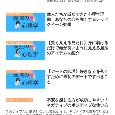
距離感に対する心地よさは個人差もある
が、男女差もある。男性の場合は、楕円
形で前後に長く距離を取ろうとするのに
対し、女性はほぼ円形で男性よりもパー
偉人たちが成功できた心理学理
やる気・モチベーションの心理学
ソナルスペースの距離が短...
由！あなたの心を強くするレッド
クイーン効果
【賢く見える見た目】身に着ける
イメージを変える・印象操作の心理学
だけで頭が良いように見える魔法
のアイテムを紹介
【デートの心理】好きな人を落と
イメージを変える・印象操作の心理学
すために最初のデートですべきこ
と
不安を感じる方が成功しやすい！
やる気・モチベーションの心理学
ネガティブのポジティブな使い方
ネガティブだと成功しないは嘘私たちは、ネガティブな性格でいるよ