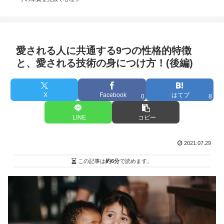
愛される人に共通する9つの性格的特徴
と、愛される技術の身につけ方！(後編)
X
Facebook
はてブ
0
8
LINE
コピー
2021.07.29
この記事は
約6分
で読めます。