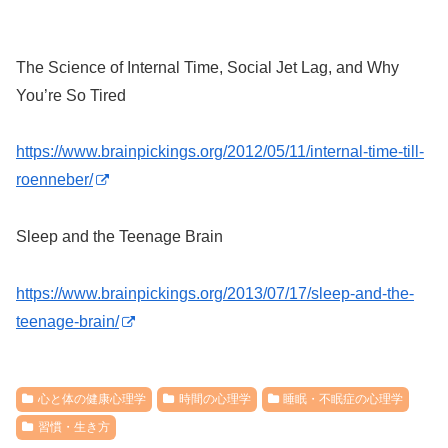
The Science of Internal Time, Social Jet Lag, and Why
You’re So Tired
https://www.brainpickings.org/2012/05/11/internal-time-till-
roenneber/
Sleep and the Teenage Brain
https://www.brainpickings.org/2013/07/17/sleep-and-the-
teenage-brain/
心と体の健康心理学
時間の心理学
睡眠・不眠症の心理学
習慣・生き方