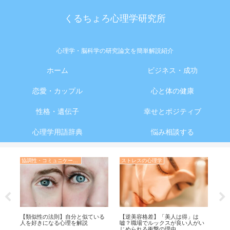
くるちょろ心理学研究所
心理学・脳科学の研究論文を簡単解説紹介
ホーム
ビジネス・成功
恋愛・カップル
心と体の健康
性格・遺伝子
幸せとポジティブ
心理学用語辞典
悩み相談する
協調性・コミュニケーション・人間関係の心理学
ストレスの心理学
サ
【
き
な
者
【類似性の法則】自分と似ている
【逆美容格差】「美人は得」は
で見
人を好きになる心理を解説
嘘？職場でルックスが良い人がい
じめられる衝撃の理由