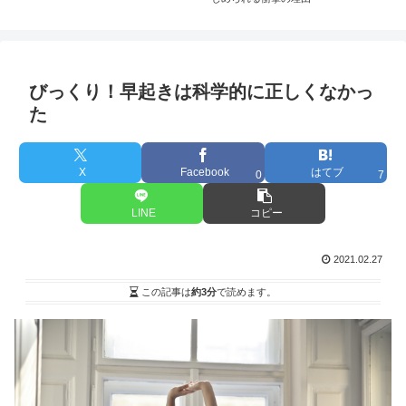
びっくり！早起きは科学的に正しくなかっ
た
X
Facebook
はてブ
0
7
LINE
コピー
2021.02.27
この記事は
約3分
で読めます。