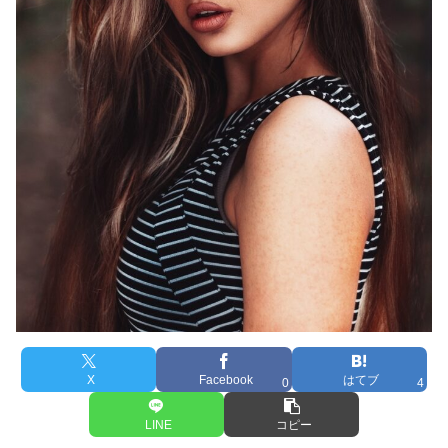
X
Facebook
はてブ
0
4
LINE
コピー