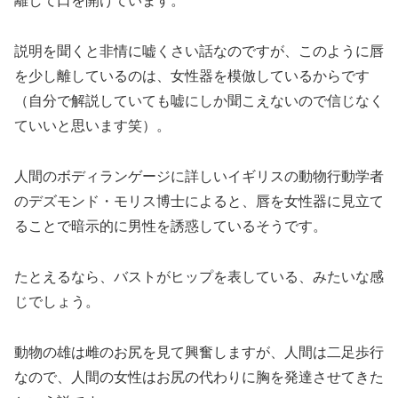
離して口を開けています。
説明を聞くと非情に嘘くさい話なのですが、このように唇
を少し離しているのは、女性器を模倣しているからです
（自分で解説していても嘘にしか聞こえないので信じなく
ていいと思います笑）。
人間のボディランゲージに詳しいイギリスの動物行動学者
のデズモンド・モリス博士によると、唇を女性器に見立て
ることで暗示的に男性を誘惑しているそうです。
たとえるなら、バストがヒップを表している、みたいな感
じでしょう。
動物の雄は雌のお尻を見て興奮しますが、人間は二足歩行
なので、人間の女性はお尻の代わりに胸を発達させてきた