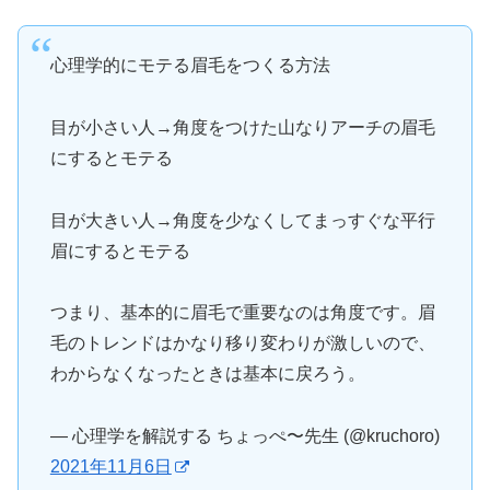
心理学的にモテる眉毛をつくる方法
目が小さい人→角度をつけた山なりアーチの眉毛
にするとモテる
目が大きい人→角度を少なくしてまっすぐな平行
眉にするとモテる
つまり、基本的に眉毛で重要なのは角度です。眉
毛のトレンドはかなり移り変わりが激しいので、
わからなくなったときは基本に戻ろう。
— 心理学を解説する ちょっぺ〜先生 (@kruchoro)
2021年11月6日