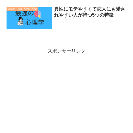
異性にモテやすくて恋人にも愛さ
会話術・話し方の心理学
れやすい人が持つ5つの特徴
スポンサーリンク