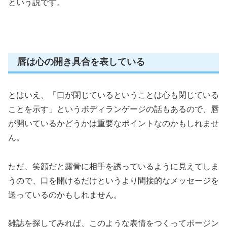
という説です。
唇は心の開き具合を表している
とはいえ、「口が閉じているということは心も閉じている
ことを示す」というボディランゲージの話もあるので、唇
が開いているかどうかは重要なポイントなのかもしれませ
ん。
ただ、笑顔だと露骨に相手を誘っているように見えてしま
うので、口を開けるだけというより間接的なメッセージを
送っているのかもしれません。
雑誌を探してみれば、このような表情をつくってポージン