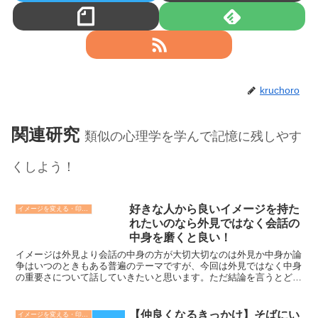
kruchoro
関連研究
類似の心理学を学んで記憶に残しやす
くしよう！
好きな人から良いイメージを持た
イメージを変える・印象操作の心理学
れたいのなら外見ではなく会話の
中身を磨くと良い！
イメージは外見より会話の中身の方が大切大切なのは外見か中身か論
争はいつのときもある普遍のテーマですが、今回は外見ではなく中身
の重要さについて話していきたいと思います。ただ結論を言うとどっ
ちも大切なのですが、周りの人たちから見たときのあなたの...
【仲良くなるきっかけ】そばにい
イメージを変える・印象操作の心理学