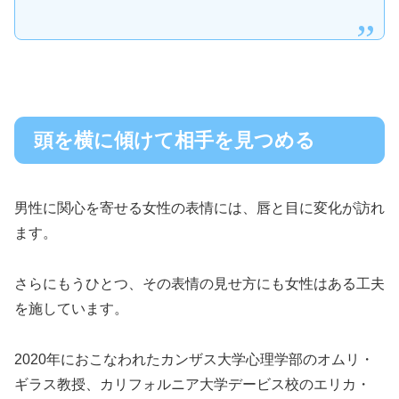
頭を横に傾けて相手を見つめる
男性に関心を寄せる女性の表情には、唇と目に変化が訪れ
ます。
さらにもうひとつ、その表情の見せ方にも女性はある工夫
を施しています。
2020年におこなわれたカンザス大学心理学部のオムリ・
ギラス教授、カリフォルニア大学デービス校のエリカ・