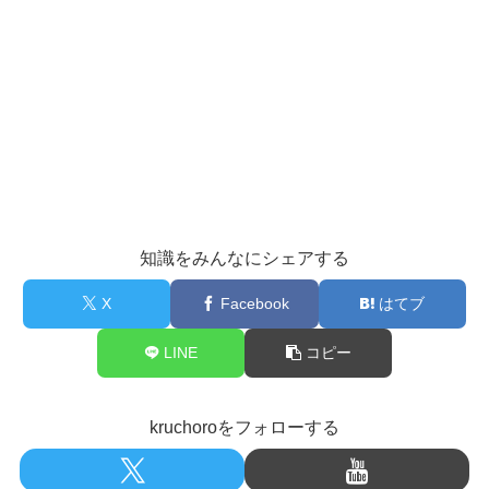
知識をみんなにシェアする
X
Facebook
はてブ
LINE
コピー
kruchoroをフォローする