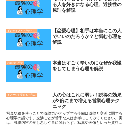
る人を好きになる心理、近接性の
原理を解説
【恋愛心理】相手は本当にこの人
ポジティブ・ネガティブ思考
でいいのだろうか？と悩む心理を
解説
本当はすごく辛いのになぜか我慢
お金の心理学
をしてしまう心理を解説
人の心はこれに弱い！説得の効果
イメージを変える・印象操作の心理学
が2倍にまで増える営業心理テク
ニック
写真や絵を使うことで説得力がアップする今回は説得と交渉に関する
心理学の話です。交渉ごとが苦手な人は参考にしてみてください。実
は、説得内容の良し悪しや量に関わらず、写真や画像といった資料を
用いるだけで相手を説得しやすくなるということが心理学の...