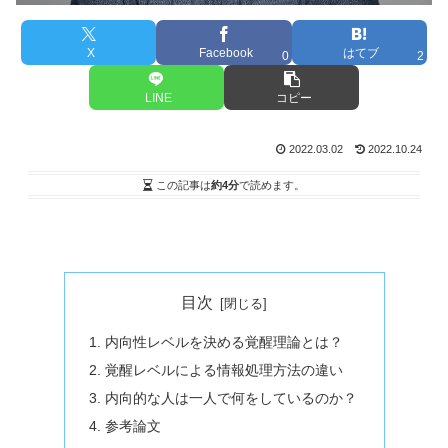
X
Facebook
はてブ
0
2
LINE
コピー
2022.03.02
2022.10.24
この記事は
約4分
で読めます。
目次
内向性レベルを決める覚醒理論とは？
覚醒レベルによる情報処理方法の違い
内向的な人は一人で何をしているのか？
参考論文