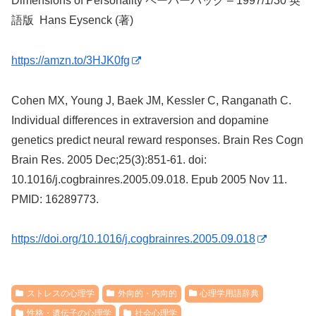
Dimensions of Personality ペーパーバック – 1997/1/30 英
語版 Hans Eysenck (著)
https://amzn.to/3HJK0fg
Cohen MX, Young J, Baek JM, Kessler C, Ranganath C.
Individual differences in extraversion and dopamine
genetics predict neural reward responses. Brain Res Cogn
Brain Res. 2005 Dec;25(3):851-61. doi:
10.1016/j.cogbrainres.2005.09.018. Epub 2005 Nov 11.
PMID: 16289773.
https://doi.org/10.1016/j.cogbrainres.2005.09.018
ストレスの心理学
外向的・内向的
心理学用語辞典
性格・遺伝子の心理学
社会心理学