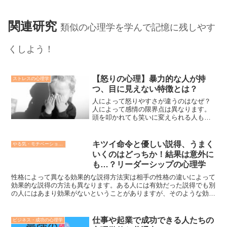
関連研究
類似の心理学を学んで記憶に残しやす
くしよう！
【怒りの心理】暴力的な人が持
ストレスの心理学
つ、目に見えない特徴とは？
人によって怒りやすさが違うのはなぜ？
人によって感情の限界点は異なります。
頭を叩かれても笑いに変えられる人もい
れば、目が合っただけで怒り出す人もい
ます。この個人差はどこからくるのでし
ょうか。このことを調べた心理学の研究
キツイ命令と優しい説得、うまく
やる気・モチベーションの心理学
があります。
いくのはどっちか！結果は意外に
も…？リーダーシップの心理学
性格によって異なる効果的な説得方法実は相手の性格の違いによって
効果的な説得の方法も異なります。ある人には有効だった説得でも別
の人にはあまり効果がないということがありますが、そのような効果
の違いを作っているのはどうやら性格の違いによる影響が大...
仕事や起業で成功できる人たちの
ビジネス・成功の心理学