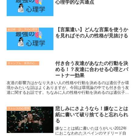
心理学的な共通点
【言葉遣い】どんな言葉を使うか
会話術・話し方の心理学
を見ればその人の性格が見抜ける
付き合う友達があなたの行動を決
ギャンブル・依存の心理学
める！？友達に合わせる心理とパ
ートナー効果
友達の影響力はかなり大きい人の性格や行動を決めるのは遺伝子か環
境かみたいな話はよくありますが、今回は環境論の中でも付き合う友
達に関するお話です。ちなみに人の性格や行動を決めるのは遺伝子と
環境の両方だよ、っていう結論が今の科学界では一般的です...
悲しみにさようなら！嫌なことは
ストレスの心理学
紙に書いて破り捨てると忘れられ
る
嫌なことは紙に書いたほうがいい2012年
におこなわれたスペインのマドリード自