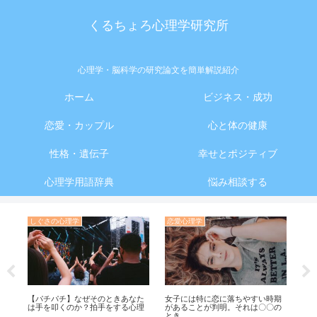
くるちょろ心理学研究所
心理学・脳科学の研究論文を簡単解説紹介
ホーム
ビジネス・成功
恋愛・カップル
心と体の健康
性格・遺伝子
幸せとポジティブ
心理学用語辞典
悩み相談する
しぐさの心理学
恋愛心理学
お
と
【パチパチ】なぜそのときあなた
女子には特に恋に落ちやすい時期
夜
は手を叩くのか？拍手をする心理
があることが判明。それは〇〇の
化
とき