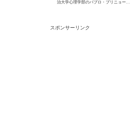
治大学心理学部のパブロ・ブリニョー
ル、マルガリータ・ガスコ、ハビエル・
オルカホ、オハイオ州立大学のリチャー
ド・ペティ博士らの研究によると、嫌な
ことを紙に書いて破り捨...
スポンサーリンク