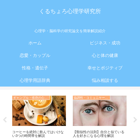
くるちょろ心理学研究所
心理学・脳科学の研究論文を簡単解説紹介
ホーム
ビジネス・成功
恋愛・カップル
心と体の健康
性格・遺伝子
幸せとポジティブ
心理学用語辞典
悩み相談する
ギャンブル・依存の心理学
協調性・コミュニケーション・人間関係の心理学
進
コーヒーを絶対に飲んではいけな
【類似性の法則】自分と似ている
【
い3つの時間帯を解説
人を好きになる心理を解説
嫌