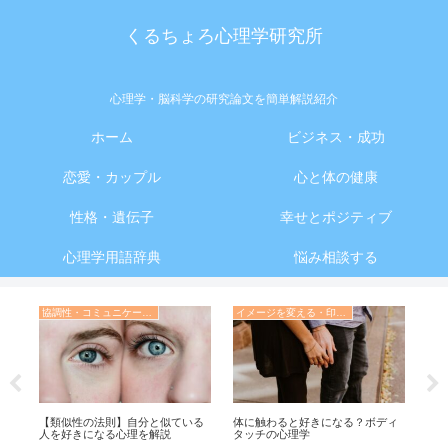
くるちょろ心理学研究所
心理学・脳科学の研究論文を簡単解説紹介
ホーム
ビジネス・成功
恋愛・カップル
心と体の健康
性格・遺伝子
幸せとポジティブ
心理学用語辞典
悩み相談する
協調性・コミュニケーション・人間関係の心理学
イメージを変える・印象操作の心理学
勉
が
【類似性の法則】自分と似ている
体に触わると好きになる？ボディ
【
人を好きになる心理を解説
タッチの心理学
で
る