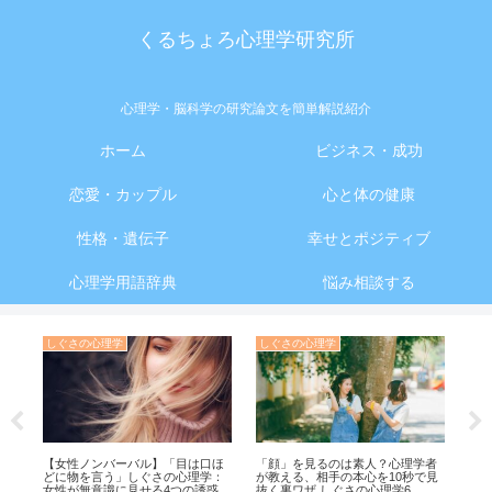
くるちょろ心理学研究所
心理学・脳科学の研究論文を簡単解説紹介
ホーム
ビジネス・成功
恋愛・カップル
心と体の健康
性格・遺伝子
幸せとポジティブ
心理学用語辞典
悩み相談する
しぐさの心理学
しぐさの心理学
起
ん
【女性ノンバーバル】「目は口ほ
「顔」を見るのは素人？心理学者
「
どに物を言う」しぐさの心理学：
が教える、相手の本心を10秒で見
隠
女性が無意識に見せる4つの誘惑サ
抜く裏ワザ しぐさの心理学6
人