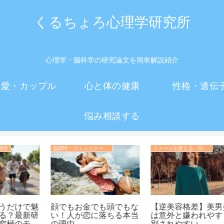
くるちょろ心理学研究所
心理学・脳科学の研究論文を簡単解説紹介
恋愛・カップル
心と体の健康
性格・遺伝
悩み相談する
しぐさの心理学
協調性・コミュニケーション・人間関係の心理学
？
【女性ノンバーバル】
【外向性と社交性は別】
手
「目は口ほどに物を言
外向的だけど内気な人、
う」しぐさの心理学：女
内向的だけど社交的な人