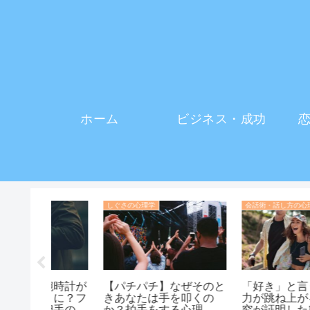
ホーム
ビジネス・成功
イメージを変える・印象操作の心理学
しぐさの心理学
頭でもな
【逆美容格差】美男美女
「顔」を見るのは素人
ちる本当
は意外と嫌われやすく差
心理学者が教える、相
別されやすい
の本心を10秒で見抜く