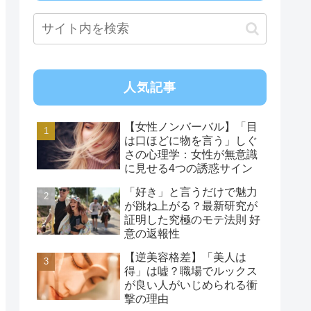
人気記事
【女性ノンバーバル】「目
は口ほどに物を言う」しぐ
さの心理学：女性が無意識
に見せる4つの誘惑サイン
「好き」と言うだけで魅力
が跳ね上がる？最新研究が
証明した究極のモテ法則 好
意の返報性
【逆美容格差】「美人は
得」は嘘？職場でルックス
が良い人がいじめられる衝
撃の理由