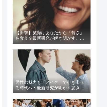
【衝撃】笑顔はあなたから「若さ」
を奪う？最新研究が解き明かす、見
た目年齢と好感度の意外な関係
男性の魅力も「メイク」で引き出せ
る時代へ：最新研究が明かす驚きの
心理効果