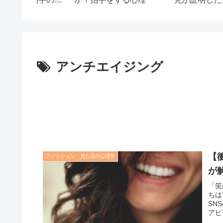
裏ワザ しぐさの心理学
アンチエイジング
【
ファッション・見た目の心理学
が
「笑
ちは
SN
アピ