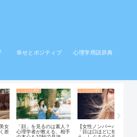
子
幸せとポジティブ
心理学用語辞典
イメージを変える・印象操作の心理学
ストレスの心理学
「ブランド好き」は自信
【逆美容格差】「美人は
【類似
のなさを隠す心の防具？
得」は嘘？職場でルック
似てい
高級品に依存する人の深
スが良い人がいじめられ
心理を