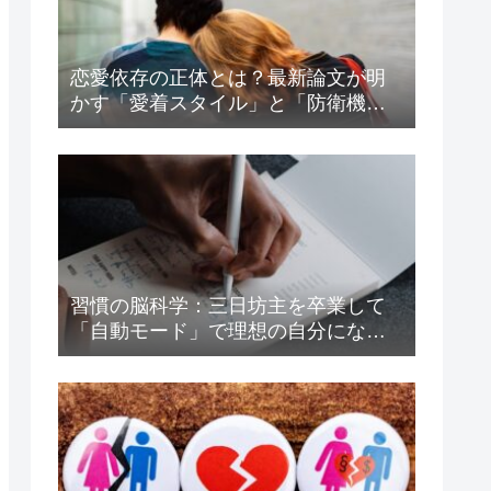
恋愛依存の正体とは？最新論文が明
かす「愛着スタイル」と「防衛機
制」の驚くべき関係
習慣の脳科学：三日坊主を卒業して
「自動モード」で理想の自分になる
方法