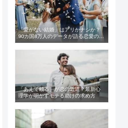
「愛がない結婚」はアリかナシか？
90カ国8万人のデータが語る恋愛の生
存戦略
「あえて頼る」が恋の近道？最新心
理学が明かすモテる助けの求め方