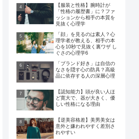
【服装と性格】腕時計が
「性格の履歴書」に？ファ
ッションから相手の本質を
見抜く心理学
「顔」を見るのは素人？心
理学者が教える、相手の本
心を10秒で見抜く裏ワザ し
ぐさの心理学6
「ブランド好き」は自信の
なさを隠す心の防具？高級
品に依存する人の深層心理
【認知能力】頭が良い人ほ
ど寛大で、器が大きく、優
しい性格になる理由
【逆美容格差】美男美女は
意外と嫌われやすく差別さ
れやすい