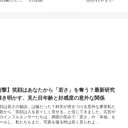
6
性が無意識に見せる4つ
についての解説
の誘惑サイン
衝撃】笑顔はあなたから「若さ」を奪う？最新研究
解き明かす、見た目年齢と好感度の意外な関係
顔は若さの秘訣」は嘘だった？科学が突きつける意外な事実私た
昔から「笑顔は人を若々しく見せる」と信じてきました。広告や
Sのインフルエンサーたちは、満面の笑みで「若さ」や「幸福」を
ールし、私たちもまた、写真を撮る時は若く見られよ...