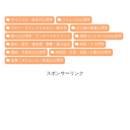
ギャンブル・依存の心理学
ストレスの心理学
フロー・マインドフルネス・集中力
心と体の健康心理学
怒りの心理学・アンガーマネジメント
感情コントロールの心理学
疲れ・疲労・倦怠感・憂鬱・落ち込み
病気・ケガ予防
睡眠・不眠症の心理学
神経症・不安・恐怖・心配の心理学
食事・ダイエット・味覚の心理学
スポンサーリンク