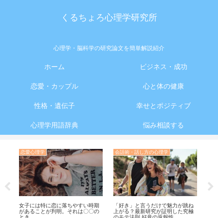
くるちょろ心理学研究所
心理学・脳科学の研究論文を簡単解説紹介
ホーム
ビジネス・成功
恋愛・カップル
心と体の健康
性格・遺伝子
幸せとポジティブ
心理学用語辞典
悩み相談する
イメージを変える・印象操作の心理学
しぐさの心理学
魅力が跳ね
「ブランド好き」は自信のなさを
【パチパチ】なぜそのときあなた
明した究極
隠す心の防具？高級品に依存する
は手を叩くのか？拍手をする心理
性
人の深層心理