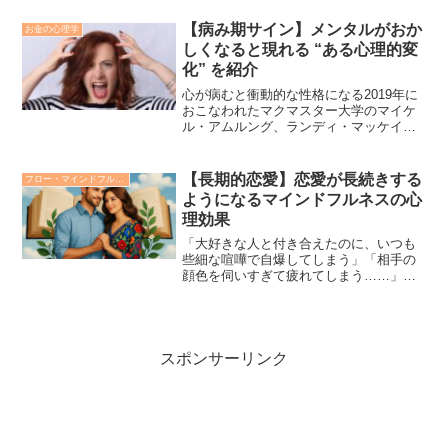
【病み期サイン】メンタルがおか
お金の心理学
しくなると現れる “ある心理的変
化” を紹介
心が病むと衝動的な性格になる2019年に
おこなわれたマクマスター大学のマイケ
ル・アムルング、ランディ・マッケイブ
教授、カンザス大学のデレク・リード博
士らが依存症や中毒症状について調べた
研究によれば、ある性格特性が精神衛生
【長期的恋愛】恋愛が長続きする
フロー・マインドフルネス・集中力
上の問題と関連してい...
ようになるマインドフルネスの心
理効果
「大好きな人と付き合えたのに、いつも
些細な喧嘩で自爆してしまう」「相手の
顔色を伺いすぎて疲れてしまう……」そ
んな悩みを抱えていませんか？実は、恋
愛を長続きさせる鍵は、性格の良さや相
性だけでなく、あなたの脳の「ある能
力」に隠されていることが最...
スポンサーリンク