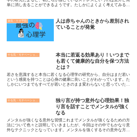
単に消し去ることができるようです。たしかによくよく考えてみる
と、私たちはストレスへの対処法をどこかで習うということを...
人は赤ちゃんのときから差別され
病気・ケガ予防
ていることが発覚
本当に若返る効果あり！いつまで
やる気・モチベーションの心理学
も若くて健康的な自分を保つ方法
とは？
若さを意識すると本当に若くなる心理学の研究から、自分はまだ若い
という感覚を持つことは心身の健康に良いことがわかっています。た
しかにいつまでもすべてが若いときのまま変わらないと思っていた
り、自分の能力が変わらず通用すると思い込むことは危険なの...
独り言が持つ意外な心理効果！独
やる気・モチベーションの心理学
り言を話すことでメンタルが強く
なる
メンタルが強くなる意外な習慣これまでメンタルが強くなるための方
法について色々と説明していきましたが、今回はその中でもかなり意
外なテクニックとなっています。メンタルを強くするその意外な方法
とは独り言です。実は私たちは困難な壁や悩み事にぶつかっ...