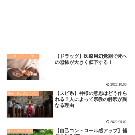
【ドラッグ】医療用幻覚剤で死へ
ポジティブ・ネガティブ思考
の恐怖が大きく低下する！
2022.10.08
【スピ系】神様の意思はどう作ら
催眠・思い込み・バイアスの心理学
れる？人によって宗教の解釈が異
なる理由
2022.09.02
【自己コントロール感アップ】補
ストレスの心理学