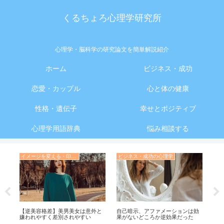
くるちょろ心理学研究所
心理学・脳科学の研究論文を簡単解説紹介
ホーム
ビジネス・成功
恋愛・カップル
心と体の健康
性格・遺伝子
幸せとポジティブ
心理学用語辞典
悩み相談する
イメージを変える・印象操作の心理学
ビジネス・成功の心理学
ほ
【逆美容格差】美男美女は意外と
自己暗示、アファメーションは効
顔
：
嫌われやすく差別されやすい
果がないどころか逆効果だった
恋
惑サ