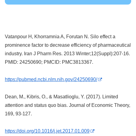
Vatanpour H, Khorramnia A, Forutan N. Silo effect a
prominence factor to decrease efficiency of pharmaceutical
industry. Iran J Pharm Res. 2013 Winter;12(Suppl):207-16.
PMID: 24250690; PMCID: PMC3813367.
https://pubmed.ncbi.nlm.nih.gov/24250690/
Dean, M., Kibris, O., & Masatlioglu, Y. (2017). Limited
attention and status quo bias. Journal of Economic Theory,
169, 93-127.
https://doi.org/10.1016/j.jet.2017.01.009