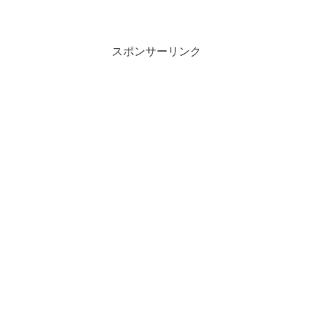
教授、カンザス大学のデレク・リード博
士らが依存症や中毒症状について調べた
研究によれば、ある性格特性が精神衛生
上の問題と関連してい...
スポンサーリンク