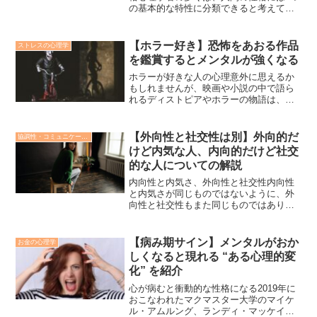
の基本的な特性に分類できると考えてお
り、これらの人格特性の総称はしばしば
「ビッグファイブ（Big Five personality
traits）」とまとめて呼ばれて...
【ホラー好き】恐怖をあおる作品
ストレスの心理学
を鑑賞するとメンタルが強くなる
ホラーが好きな人の心理意外に思えるか
もしれませんが、映画や小説の中で語ら
れるディストピアやホラーの物語は、多
くの人にとって心の癒しになることがあ
ります。フィクションという作品の中で
疑似的な恐怖を体験することで、私たち
【外向性と社交性は別】外向的だ
協調性・コミュニケーション・人間関係の心理学
は本当の恐怖と戦う準備を...
けど内気な人、内向的だけど社交
的な人についての解説
内向性と内気さ、外向性と社交性内向性
と内気さが同じものではないように、外
向性と社交性もまた同じものではありま
せん。人見知りであることと内向的であ
ることは同じものであるとよく誤解され
ますが、これらはまったく別々の特性で
【病み期サイン】メンタルがおか
お金の心理学
あり、それぞれに独立した...
しくなると現れる “ある心理的変
化” を紹介
心が病むと衝動的な性格になる2019年に
おこなわれたマクマスター大学のマイケ
ル・アムルング、ランディ・マッケイブ