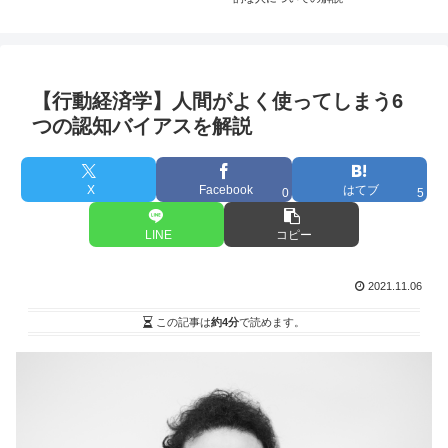
【行動経済学】人間がよく使ってしまう6
つの認知バイアスを解説
X
Facebook
はてブ
0
5
LINE
コピー
2021.11.06
この記事は
約4分
で読めます。