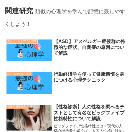
関連研究
類似の心理学を学んで記憶に残しやす
くしよう！
【ASD】アスペルガー症候群の特
会話術・話し方の心理学
徴的な症状、自閉症の原因につい
て解説
行動経済学を使って健康習慣を身
心と体の健康心理学
につける心理テクニック
【性格診断】人の性格を調べるテ
心理学用語辞典
ストとして有名なビッグファイブ
性格特性について解説
ビッグファイブ性格特性とは？現代の人
格心理学者の多くは、人間の性格には5つ