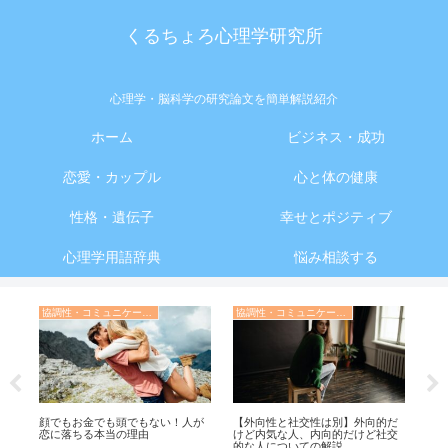
くるちょろ心理学研究所
心理学・脳科学の研究論文を簡単解説紹介
ホーム
ビジネス・成功
恋愛・カップル
心と体の健康
性格・遺伝子
幸せとポジティブ
心理学用語辞典
悩み相談する
協調性・コミュニケーション・人間関係の心理学
協調性・コミュニケーション・人間関係の心理学
進
顔でもお金でも頭でもない！人が
【外向性と社交性は別】外向的だ
体
恋に落ちる本当の理由
けど内気な人、内向的だけど社交
タ
的な人についての解説